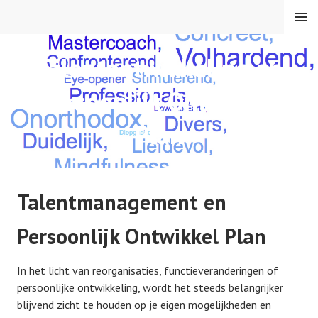
Skip
MENU
to
content
MBA HUMAN CAPITAL
Talentontwikkeling en
Persoonlijk Ontwikkel
Plan
Talentmanagement en
Persoonlijk Ontwikkel Plan
In het licht van reorganisaties, functieveranderingen of
persoonlijke ontwikkeling, wordt het steeds belangrijker
blijvend zicht te houden op je eigen mogelijkheden en