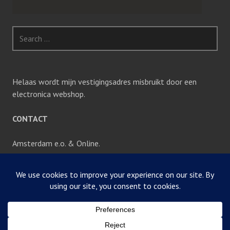
Search
for:
Helaas wordt mijn vestigingsadres misbruikt door een
electronica webshop.
CONTACT
Amsterdam e.o. & Online.
Voor vragen en informatie kunt u contact opnemen via
telefoonnummer 06-24719192. Ook kunt u een e-mail
sturen naar: info@mbahumancapital.com